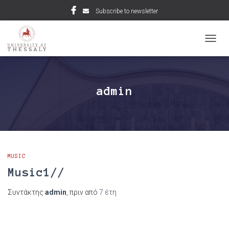
Subscribe to newsletter
ΕΝΑΛ
ΠΛΟΉ
admin
MUSIC
Music1//
Συντάκτης
admin
, πριν από
7 έτη