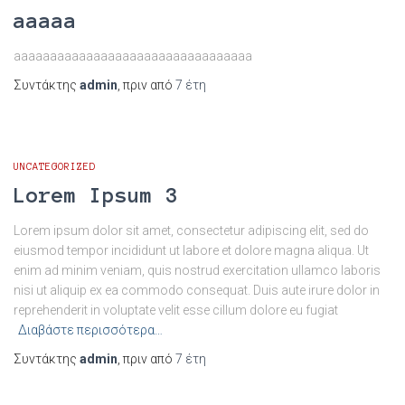
aaaaa
aaaaaaaaaaaaaaaaaaaaaaaaaaaaaaaaa
Συντάκτης
admin
, πριν από
7 έτη
UNCATEGORIZED
Lorem Ipsum 3
Lorem ipsum dolor sit amet, consectetur adipiscing elit, sed do
eiusmod tempor incididunt ut labore et dolore magna aliqua. Ut
enim ad minim veniam, quis nostrud exercitation ullamco laboris
nisi ut aliquip ex ea commodo consequat. Duis aute irure dolor in
reprehenderit in voluptate velit esse cillum dolore eu fugiat
Διαβάστε περισσότερα…
Συντάκτης
admin
, πριν από
7 έτη