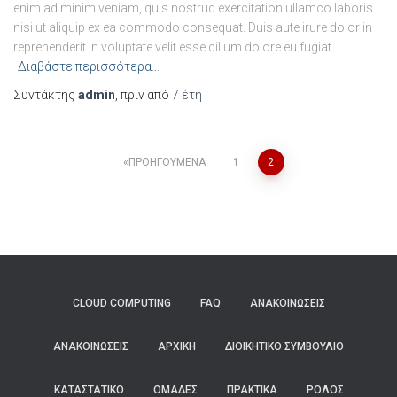
enim ad minim veniam, quis nostrud exercitation ullamco laboris
nisi ut aliquip ex ea commodo consequat. Duis aute irure dolor in
reprehenderit in voluptate velit esse cillum dolore eu fugiat
Διαβάστε περισσότερα…
Συντάκτης
admin
, πριν από
7 έτη
ΠΡΟΗΓΟΎΜΕΝΑ
1
2
Πλοήγηση
άρθρων
CLOUD COMPUTING
FAQ
ΑΝΑΚΟΙΝΏΣΕΙΣ
ΑΝΑΚΟΙΝΏΣΕΙΣ
ΑΡΧΙΚΗ
ΔΙΟΙΚΗΤΙΚΌ ΣΥΜΒΟΎΛΙΟ
ΚΑΤΑΣΤΑΤΙΚΌ
ΟΜΆΔΕΣ
ΠΡΑΚΤΙΚΆ
ΡΌΛΟΣ